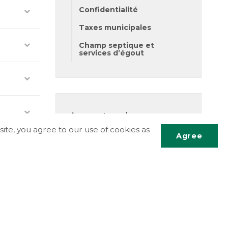
Confidentialité
Taxes municipales
Champ septique et
services d’égout
Le canton de
Hawkesbury Est
ite, you agree to our use of cookies as
Agree
5151, chemin de comté 14
Case postale 340
St-Eugène, ON
Faire
dérou
K0B 1P0
jusqu
Téléphone:
613.674.2170
haut
Télécopieur: